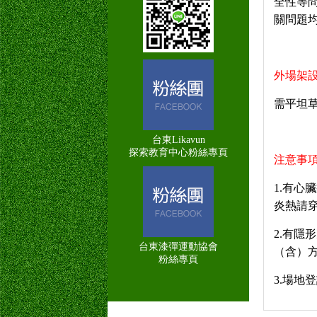
全性等
關問題
外場架
需平坦
台東Likavun
探索教育中心粉絲專頁
注意事
1.
有心臟
炎熱請
2.
有隱形
台東漆彈運動協會
（含）
粉絲專頁
3.
場地登