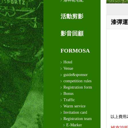
洛神花宅配
活動剪影
漆彈運
影音回顧
FORMOSA
Hotel
Venue
guide&sponsor
competition rules
Registration form
Bonus
Traffic
Warm service
Invitation card
以上費用
Registration team
E-Marker
補充說