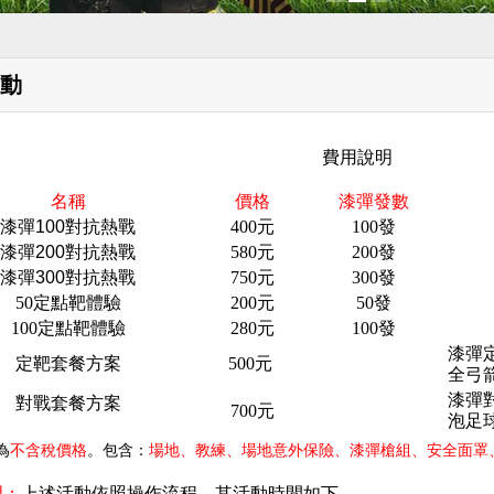
動
費用說明
名稱
價格
漆彈發數
漆彈
100
對抗熱戰
400
元
100
發
漆彈
200
對抗熱戰
580
元
200
發
漆彈
300
對抗熱戰
750
元
300
發
50
定點靶體驗
200
元
50
發
100
定點靶體驗
280
元
100
發
漆彈
定靶套餐方案
500
元
全弓
漆彈
對戰套餐方案
700
元
泡足
為
不含稅價格
。包含：
場地、教練、場地意外保險、漆彈槍組、安全面罩
明：
上述活動依照操作流程，其活動時間如下