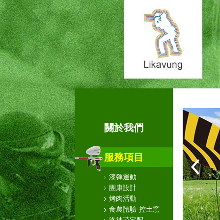
關於我們
服務項目
漆彈運動
團康設計
烤肉活動
食農體驗-控土窯