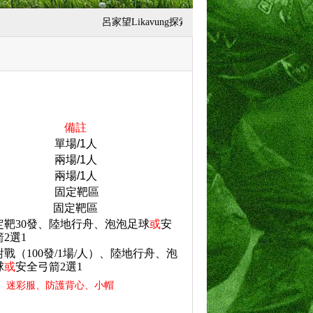
呂家望Likavung探索教育中心為台東縣市最
備註
單場
/1
人
兩場
/1
人
兩場
/1
人
固定靶區
固定靶區
定靶
30
發、陸地行舟、泡泡足球
或
安
箭
2
選
1
對戰（
100
發
/1
場
/
人）、陸地行舟、泡
球
或
安全弓箭
2
選
1
、迷彩服、防護背心、小帽