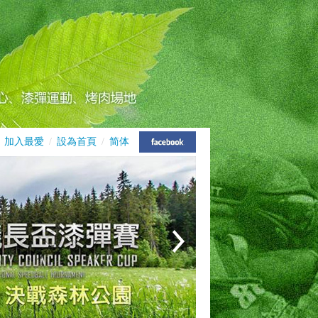
加入最愛
/
設為首頁
/
简体