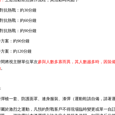
對抗熱戰：約
30
分鐘
對抗熱戰
：約
60
分鐘
對抗熱戰：約
90
分鐘
餐方案：約
90
分鐘
餐方案：約
120
分鐘
時間將視主辦單位單次
參與人數多寡而異，其人數越多時，因裝
動
。
：
漆彈槍一套、防護面罩、連身服裝、漆彈（運動鞋請自備，請著
彈屬於激烈之運動，凡預約對戰客戶不得現場臨時變更或單一自