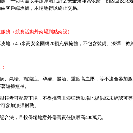
問題，一切均需以本漆彈場允許之安全規範為依歸，如因違反此
均由客戶端承擔，本場地得以終止交易。
設服務（競賽活動外架場到點架設）
草皮地（
4.5
米高安全圍網
20
顆充氣掩體，不包含裝備、漆彈、教
項：
病、氣喘、癲癇症、孕婦、酗酒、重度高血壓，等不適合參加激
穿著短褲短袖。
眼鏡者可配帶下場，不得攜帶非漆彈活動場地提供或未經認可等
方可參加漆彈對戰。
記合法，且投保場地意外傷害責任險最高
400
萬元。