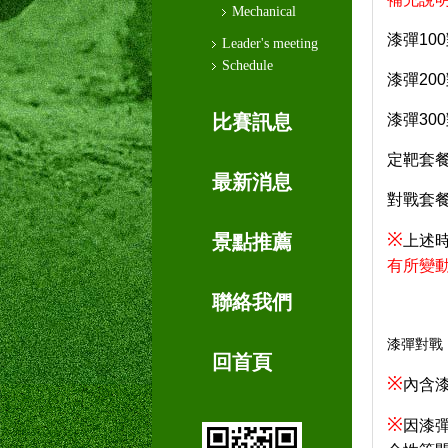
Mechanical
漆彈
100
Leader's meeting
Schedule
漆彈
200
比賽訊息
漆彈
300
定靶套
最新消息
對戰套
※
景點推薦
上述
有所變
聯絡我們
漆彈對戰
回首頁
※
內含
※
因漆