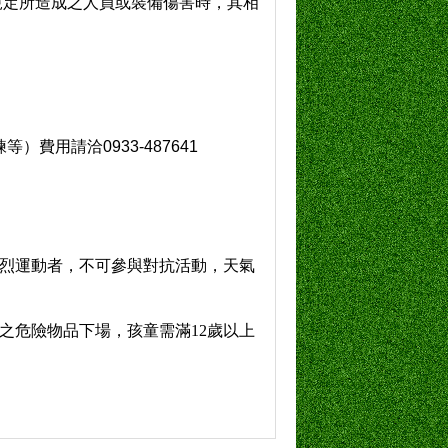
規定所造成之人員或裝備傷害時，其相
練等）費用請洽
0933-487641
烈運動者，不可參與對抗活動，天氣
之危險物品下場，孩童需滿
12
歲以上