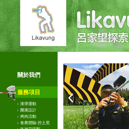
關於我們
服務項目
漆彈運動
團康設計
烤肉活動
食農體驗-控土窯