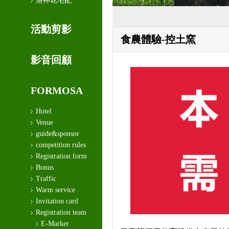
洛神花宅配
活動剪影
食農體驗-控土窯
影音回顧
FORMOSA
Hotel
Venue
guide&sponsor
competition rules
Registration form
Bonus
Traffic
Warm service
Invitation card
Registration team
E-Marker