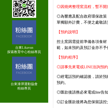
◎
因燒烤整理窯流程，暫不開
◎為響應及配合政府環保政策
單獨額外計費，不便之處敬請
【預約說明】
控土窯因需提前準備各項食材
範，如未預約及預訂金亦不予
台東Likavun
探索教育中心粉絲專頁
【預約程序】
◎
請事先來電或
LINE
洽詢預約
◎
經電話預約確認後，請於預
預約。
台東漆彈運動協會
粉絲專頁
◎
匯款後請務必來電或
line
告
◎訂金匯款後將為您保留該控