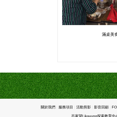
滿桌美
關於我們
|
服務項目
|
活動剪影
|
影音回顧
|
FO
呂家望Likavung探索教