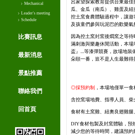
呂家望探索教育提供台東最佳
Mechanical
瓜、金瓜（南瓜）、雞蛋及紐
Leader's meeting
控土窯食農體驗過程中，讓遊
Schedule
及孩童們參與玩泥巴的歡樂氣
比賽訊息
因為控土窯封窯後燜窯之等待
滿刺激與樂趣休閒活動，本場
盃』
...
等漆彈競賽，故場地裝
最新消息
朵頤一番，豈不是人生最難得
景點推薦
◎
採預約制
，本場地僅單一食
聯絡我們
含控窯場地費、指導人員、柴
回首頁
食材有土窯雞、紐奧良翅雞腿
DIY
食材包製及封窯體驗，預
減少您的等待時間，建議預約