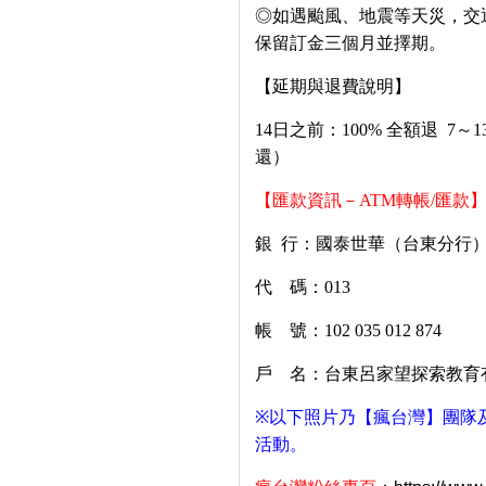
◎如遇颱風、地震等天災，交
保留訂金三個月並擇期。
【延期與退費說明】
14
日之前：
100%
全額退
7
～
1
還）
【匯款資訊－
ATM
轉帳
/
匯款
銀
行：國泰世華（台東分行
代 碼：
013
帳 號：
102 035 012 874
戶 名：台東呂家望探索教育
※
以下照片乃【瘋台灣】團隊
活動。